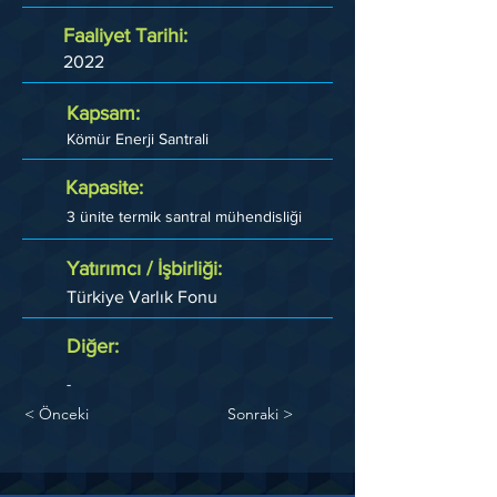
Faaliyet Tarihi:
2022
Kapsam:
Kömür Enerji Santrali
Kapasite:
3 ünite termik santral mühendisliği
Yatırımcı / İşbirliği:
Türkiye Varlık Fonu
Diğer:
-
< Önceki
Sonraki >