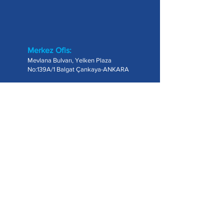
Merkez Ofis:
Mevlana Bulvarı, Yelken Plaza
No:139A/1 Balgat Çankaya-ANKARA
USA Branch:
Ofis 1763 Columbia RD, NW
Washington DC, US
Telefon:
+90 (312) 511 00 88
Enerji Dosyası Aylık Bültenine
Abone Olun!