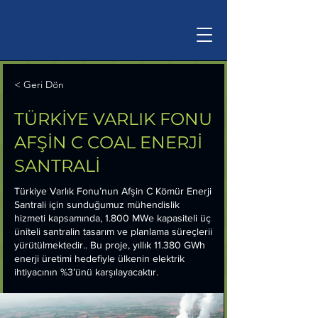
< Geri Dön
TÜRKİYE VARLIK FONU
AFŞİN C COAL ENERJİ
SANTRALİ
Türkiye Varlık Fonu’nun Afşin C Kömür Enerji
Santrali için sunduğumuz mühendislik
hizmeti kapsamında, 1.800 MWe kapasiteli üç
üniteli santralin tasarım ve planlama süreçlerii
yürütülmektedir.. Bu proje, yıllık 11.380 GWh
enerji üretimi hedefiyle ülkenin elektrik
ihtiyacının %3’ünü karşılayacaktır.