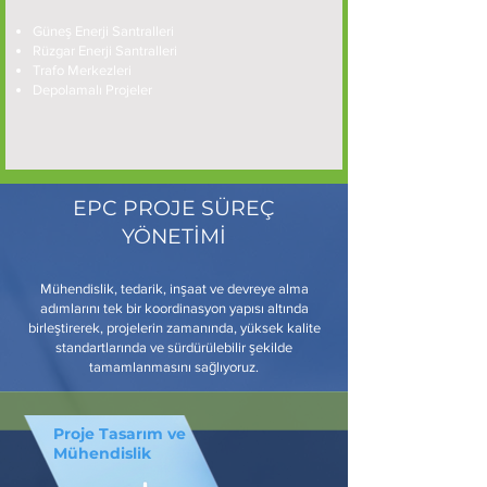
Güneş Enerji Santralleri
Rüzgar Enerji Santralleri
Trafo Merkezleri
Depolamalı Projeler
EPC PROJE SÜREÇ
YÖNETİMİ
Mühendislik, tedarik, inşaat ve devreye alma
adımlarını tek bir koordinasyon yapısı altında
birleştirerek, projelerin zamanında, yüksek kalite
standartlarında ve sürdürülebilir şekilde
tamamlanmasını sağlıyoruz.
Proje Tasarım ve
Mühendislik