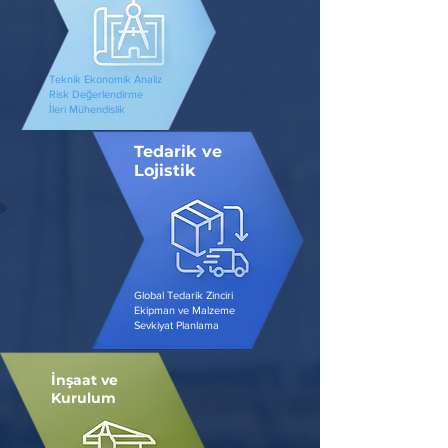
Teknik Ekonomik Analiz
Risk Değerlendirme
İleri Mühendislik​
Tedarik ve
Lojistik
Global Tedarik Zinciri
Ekipman ve Malzeme
​
Sevkiyat Planlama
İnşaat ve
Kurulum