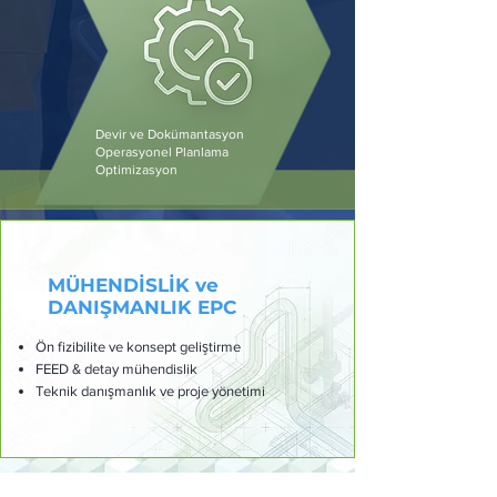
Devir ve Dokümantasyon
Operasyonel Planlama
Optimizasyon
MÜHENDİSLİK ve
DANIŞMANLIK EPC
Ön fizibilite ve konsept geliştirme
FEED & detay mühendislik
Teknik danışmanlık ve proje yönetimi