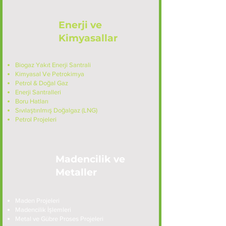
Enerji ve
Kimyasallar
Biogaz Yakıt Enerji Santrali
Kimyasal Ve Petrokimya
Petrol & Doğal Gaz
Enerji Santralleri
Boru Hatları
Sıvılaştırılmış Doğalgaz (LNG)
Petrol Projeleri
Madencilik ve
Metaller
Maden Projeleri
Madencilik İşlemleri
Metal ve Gübre Proses Projeleri