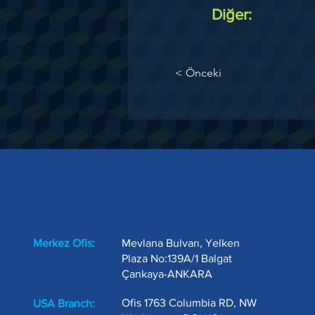
Diğer:
< Önceki
Merkez Ofis:
Mevlana Bulvarı, Yelken
Plaza No:139A/1 Balgat
Çankaya-ANKARA
Ofis 1763 Columbia RD, NW
USA Branch: