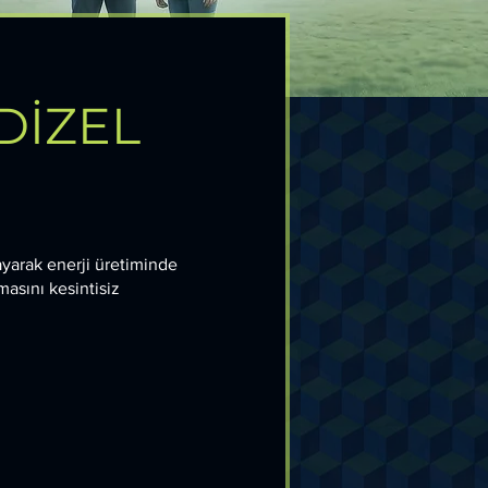
DİZEL
ayarak enerji üretiminde
masını kesintisiz