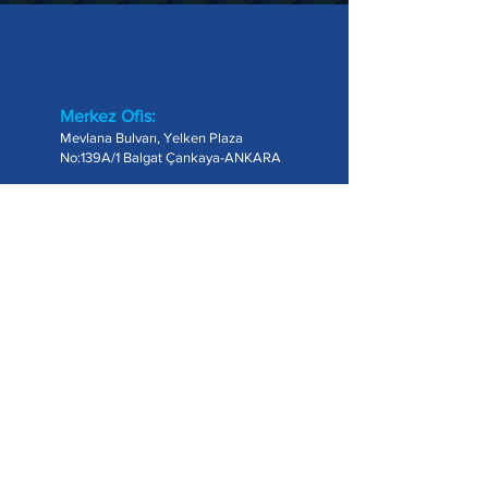
Merkez Ofis:
Mevlana Bulvarı, Yelken Plaza
No:139A/1 Balgat Çankaya-ANKARA
USA Branch:
Ofis 1763 Columbia RD, NW
Washington DC, US
Telefon:
+90 (312) 511 00 88
Enerji Dosyası Aylık Bültenine