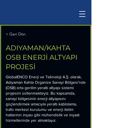
< Geri Dön
ADIYAMAN/KAHTA
OSB ENERJİ ALTYAPI
PROJESİ
GlobalENCO Enerji ve Teknoloji A.Ş. olarak,
Adıyaman Kahta Organize Sanayi Bölgesi’nde
(OSB) orta gerilim yeraltı altyapı sistemi
projesini üstlenmekteyiz. Bu kapsamda,
sanayi bölgesinin enerji altyapısını
güçlendirmek amacıyla yeraltı kablolama,
trafo merkezi kurulumu ve enerji iletim
hatlarının inşası gibi mühendislik ve inşaat
hizmetlerinde yer almaktayız.