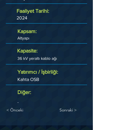
Faaliyet Tarihi:
2024
Kapsam:
Altyapı
Kapasite:
36 kV yeraltı kablo ağı
Yatırımcı / İşbirliği:
Kahta OSB
Diğer:
-
< Önceki
Sonraki >