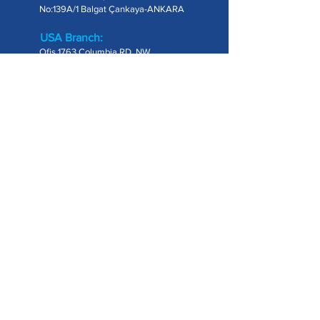
No:139A/1 Balgat Çankaya-ANKARA
USA Branch:
Ofis 1763 Columbia RD, NW
Washington DC, US
Telefon:
+90 (312) 511 00 88
Enerji Dosyası Aylık Bültenine
Abone Olun!
Enerji sektöründeki en güncel gelişmeleri, küresel
ve Türkiye odağında derleyen bültenimize eposta
adresinizle abone olabilirsiniz.
E-posta